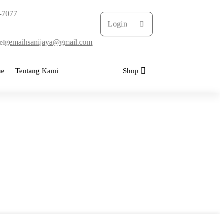
-7077
Login
gemaihsanijaya@gmail.com
el
e
Tentang Kami
Katalog Buku
Shop